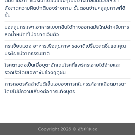
ติดตามอาการประจำเดือนของคุณอย่างใกล้ชิดช่วยให้เรา
สังเกตความผิดปกติของร่างกาย ขั้นตอนง่ายๆสู่สุขภาพที่ดี
ขึ้น
บอลลูนกระเพาะอาหารแบบกลืนได้ทางออกสมัยใหม่สำหรับการ
ลดน้ำหนักที่ไม่อยากเจ็บตัว
กระเจี๊ยบแดง อาหารเพื่อสุขภาพ รสชาติเปรี้ยวสดชื่นและคุณ
ประโยชน์จากธรรมชาติ
โรคตาแดงเป็นเยื่อบุตาอักเสบโรคที่แพร่กระจายได้ง่ายและ
รวดเร็วโดยเฉพาะในช่วงฤดูฝน
การถอดรหัสลำดับดีเอ็นเอของทารกในครรภ์จากเลือดมารดา
โดยไม่มีความเสี่ยงต่อการแท้งบุตร
Copyright 2026 ©
สุขภาพ.cc