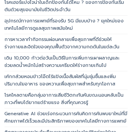
โรคเฮอร์แปงไจน่าในเด็กป้องกันได้ไหม ? ของการป้องกันเริ่ม
ต้นด้วยสุขอนามัยในชีวิตประจำวัน
อุปกรณ์ทางการแพทย์ที่รองรับ 5G มีแบบบ้าง ? ยุคใหม่ของ
เทคโนโลยีการดูแลสุขภาพสมัยใหม่
การหาเวลาทำกิจกรรมผ่อนคลายเพื่อสุขภาพที่ดีช่วยให้
ร่างกายและจิตใจของคุณฟื้นตัวจากความกดดันในแต่ละวัน
เดิน 10,000 ก้าวต่อวันเป็นวิธีในการเพิ่มการเผาผลาญและ
ช่วยลดน้ำหนักไม่สร้างความเครียดให้ร่างกายเกินไป
เค้กกล้วยหอมข้าวโอ๊ตไร้แป้งเนื้อสัมผัสที่นุ่มชุ่มชื้นและเพิ่ม
ปริมาณใยอาหาร ของหวานเพื่อสุขภาพสำหรับทุกโอกาส
โรคไหลตายคือกลุ่มอาการเสียชีวิตกะทันหันขณะนอนหลับเป็น
ภาวะที่พบได้ยากแต่ร้ายแรง สิ่งที่คุณควรรู้
Generative AI ช่วยเร่งกระบวนการค้นคิดการค้นพบยาใหม่ที่มี
ศักยภาพได้เร็วและมีประสิทธิภาพของเทคโนโลยีทางการแพทย์