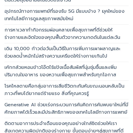
ต้นด้วยสุขอนามัยในชีวิตประจำวัน
อุปกรณ์ทางการแพทย์ที่รองรับ 5G มีแบบบ้าง ? ยุคใหม่ของ
เทคโนโลยีการดูแลสุขภาพสมัยใหม่
การหาเวลาทำกิจกรรมผ่อนคลายเพื่อสุขภาพที่ดีช่วยให้
ร่างกายและจิตใจของคุณฟื้นตัวจากความกดดันในแต่ละวัน
เดิน 10,000 ก้าวต่อวันเป็นวิธีในการเพิ่มการเผาผลาญและ
ช่วยลดน้ำหนักไม่สร้างความเครียดให้ร่างกายเกินไป
เค้กกล้วยหอมข้าวโอ๊ตไร้แป้งเนื้อสัมผัสที่นุ่มชุ่มชื้นและเพิ่ม
ปริมาณใยอาหาร ของหวานเพื่อสุขภาพสำหรับทุกโอกาส
โรคไหลตายคือกลุ่มอาการเสียชีวิตกะทันหันขณะนอนหลับเป็น
ภาวะที่พบได้ยากแต่ร้ายแรง สิ่งที่คุณควรรู้
Generative AI ช่วยเร่งกระบวนการค้นคิดการค้นพบยาใหม่ที่มี
ศักยภาพได้เร็วและมีประสิทธิภาพของเทคโนโลยีทางการแพทย์
ติดตามอาการประจำเดือนของคุณอย่างใกล้ชิดช่วยให้เรา
สังเกตความผิดปกติของร่างกาย ขั้นตอนง่ายๆสู่สุขภาพที่ดี